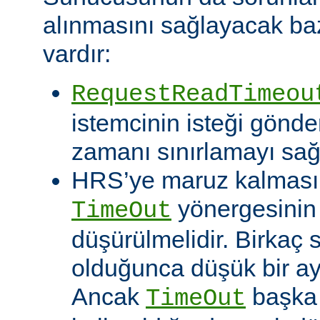
alınmasını sağlayacak baz
vardır:
RequestReadTimeou
istemcinin isteği gönde
zamanı sınırlamayı sağ
HRS’ye maruz kalması o
yönergesinin
TimeOut
düşürülmelidir. Birkaç
olduğunca düşük bir aya
Ancak
başka 
TimeOut