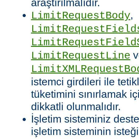
araştırılmalıdır.
,
LimitRequestBody
LimitRequestField
LimitRequestField
v
LimitRequestLine
LimitXMLRequestBo
istemci girdileri ile te
tüketimini sınırlamak iç
dikkatli olunmalıdır.
İşletim sisteminiz deste
işletim sisteminin isteğ