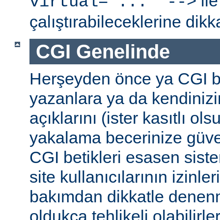
ile
virtual="..." -->
çalıştırabileceklerine dikk
CGI Genelinde
Herşeyden önce ya CGI be
yazanlara ya da kendinizi
açıklarını (ister kasıtlı ols
yakalama becerinize güv
CGI betikleri esasen sist
site kullanıcılarının izinleri
bakımdan dikkatle denenm
oldukça tehlikeli olabilirler