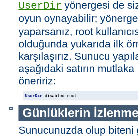
yönergesi de si
UserDir
oyun oynayabilir; yönerg
yaparsanız, root kullanıc
olduğunda yukarıda ilk ör
karşılaşırız. Sunucu yap
aşağıdaki satırın mutlaka
öneririz:
UserDir
 disabled root
Günlüklerin İzlenme
Sunucunuzda olup biteni