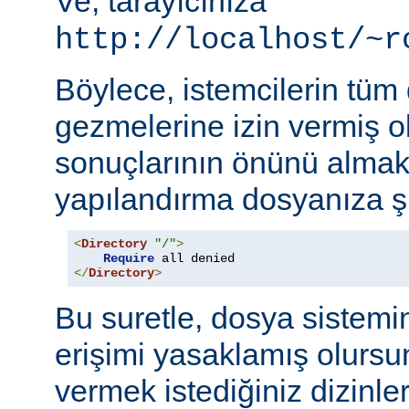
Ve, tarayıcınıza
http://localhost/~r
Böylece, istemcilerin tüm
gezmelerine izin vermiş o
sonuçlarının önünü almak
yapılandırma dosyanıza şu
<
Directory
"/"
>
Require
</
Directory
>
Bu suretle, dosya sistemi
erişimi yasaklamış olursu
vermek istediğiniz dizinle