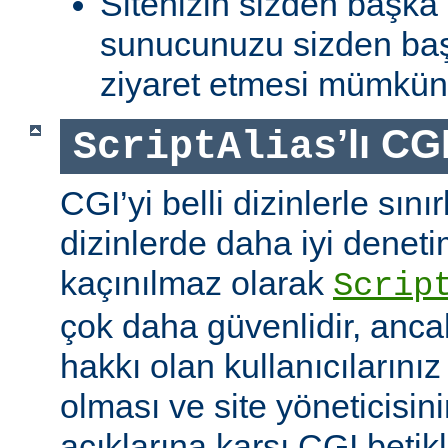
Sitenizin sizden başka 
sunucunuzu sizden baş
ziyaret etmesi mümkün 
’lı CG
ScriptAlias
CGI’yi belli dizinlerle sın
dizinlerde daha iyi denet
kaçınılmaz olarak
Scrip
çok daha güvenlidir, anca
hakkı olan kullanıcılarınız 
olması ve site yöneticisin
açıklarına karşı CGI betikl