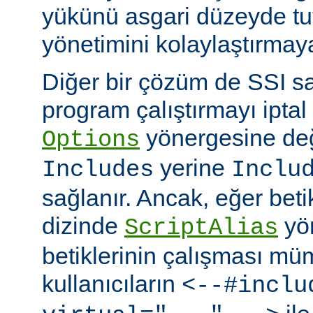
yükünü asgari düzeyde tu
yönetimini kolaylaştırmaya
Diğer bir çözüm de SSI sa
program çalıştırmayı iptal
yönergesine değ
Options
yerine
Includes
Inclu
sağlanır. Ancak, eğer bet
dizinde
yö
ScriptAlias
betiklerinin çalışması mü
kullanıcıların
<--#inclu