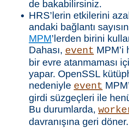
de bakabilirsiniz.
HRS’lerin etkilerini aza
andaki bağlantı sayısını
MPM
’lerden birini kulla
Dahası,
MPM’i h
event
bir evre atanmaması iç
yapar. OpenSSL kütüp
nedeniyle
MPM’
event
girdi süzgeçleri ile hen
Bu durumlarda,
worke
davranışına geri döner.