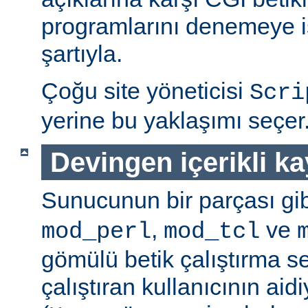
programlarını denemeye is
şartıyla.
Çoğu site yöneticisi
Scri
yerine bu yaklaşımı seçer
Devingen içerikli k
Sunucunun bir parçası gib
,
ve
mod_perl
mod_tcl
gömülü betik çalıştırma 
çalıştıran kullanıcının aidi