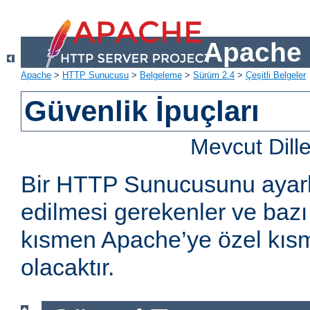
Apache 
Apache
>
HTTP Sunucusu
>
Belgeleme
>
Sürüm 2.4
>
Çeşitli Belgeler
Güvenlik İpuçları
Mevcut Dill
Bir HTTP Sunucusunu ayarl
edilmesi gerekenler ve bazı 
kısmen Apache’ye özel kıs
olacaktır.