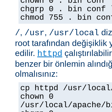
chown 0 . bin conf 
chgrp 0 . bin conf 
chmod 755 . bin con
,
,
diz
/
/usr
/usr/local
root tarafından değişiklik
edilir.
çalıştırılabil
httpd
benzer bir önlemin alınd
olmalısınız:
cp httpd /usr/local
chown 0
/usr/local/apache/b