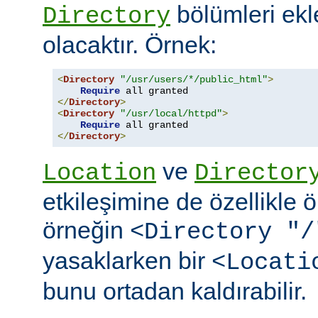
bölümleri ekl
Directory
olacaktır. Örnek:
<
Directory
"/usr/users/*/public_html"
>
Require
</
Directory
>
<
Directory
"/usr/local/httpd"
>
Require
</
Directory
>
ve
Location
Director
etkileşimine de özellikle 
örneğin
<Directory "/
yasaklarken bir
<Locati
bunu ortadan kaldırabilir.